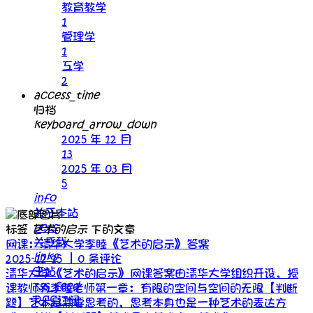
教育教学
1
管理学
1
工学
2
access_time
归档
keyboard_arrow_down
2025 年 12 月
13
2025 年 03 月
5
info
关于本站
pets
标签
艺术的启示
下的文章
关于我
网课：清华大学李睦《艺术的启示》答案
links
2025-12-15 ｜0 条评论
主站
清华大学《艺术的启示》网课答案由清华大学组织开设，授
rss_feed
课教师为李睦老师第一章：有限的空间与空间的无限【判断
RSS订阅
题】艺术是需要思考的，思考本身也是一种艺术的表达方