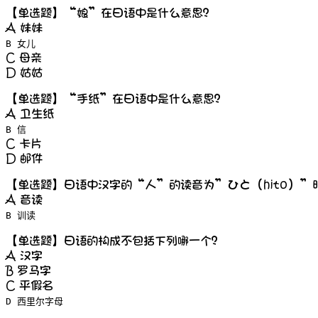
【单选题】“娘”在日语中是什么意思？
A 妹妹
B 女儿
C 母亲
D 姑姑
【单选题】“手纸”在日语中是什么意思？
A 卫生纸
B 信
C 卡片
D 邮件
【单选题】日语中汉字的“人”的读音为”ひと（hito）”
A 音读
B 训读
【单选题】日语的构成不包括下列哪一个？
A 汉字
B 罗马字
C 平假名
D 西里尔字母