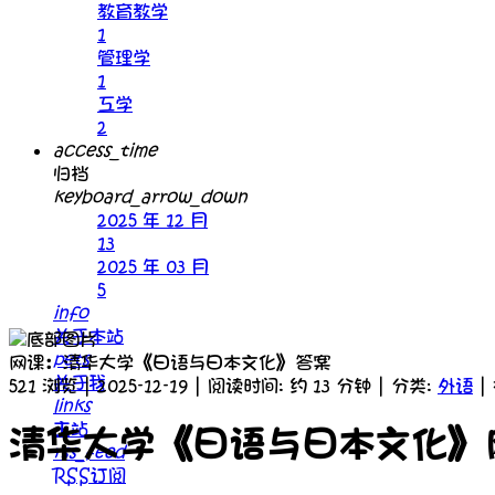
教育教学
1
管理学
1
工学
2
access_time
归档
keyboard_arrow_down
2025 年 12 月
13
2025 年 03 月
5
info
关于本站
pets
网课：清华大学《日语与日本文化》答案
关于我
521 浏览 | 2025-12-19 | 阅读时间: 约 13 分钟 | 分类:
外语
|
links
主站
清华大学《日语与日本文化》
rss_feed
RSS订阅