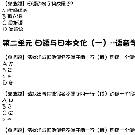
【单选题】日语的句子构成属于？
A 附加黏着语
B 孤立语
C 屈折语
D 复合语
第二单元 日语与日本文化（一）--语音
【单选题】请找出与其他假名不属于同一行（段）的那一个假
A か
B こ
C た
D き
【单选题】请找出与其他假名不属于同一行（段）的那一个假
A い
B き
C に
D や
【单选题】请找出与其他假名不属于同一行（段）的那一个假